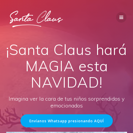
Saltar
al
contenido
¡Santa Claus hará
MAGIA esta
NAVIDAD!
Imagina ver la cara de tus niños sorprendidos y
emocionados
Envíanos Whatsapp presionando AQUÍ