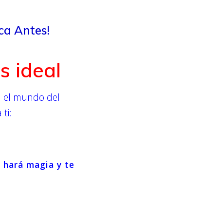
ca Antes!
s ideal
en el mundo del
ti:
 hará magia y te
.