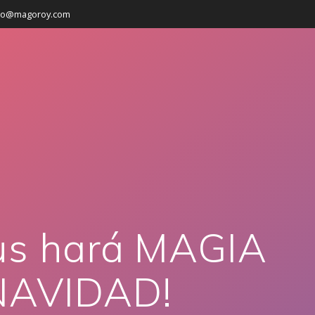
cto@magoroy.com
us hará MAGIA
NAVIDAD!